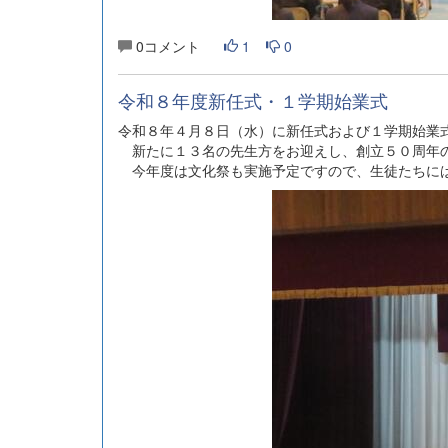
0コメント
1
0
令和８年度新任式・１学期始業式
令和８年４月８日（水）に新任式および１学期始業
新たに１３名の先生方をお迎えし、創立５０周年の
今年度は文化祭も実施予定ですので、生徒たちには