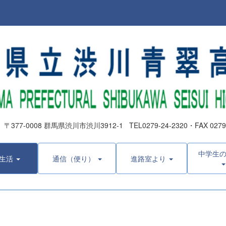
0008 群馬県渋川市渋川3912-1 TEL0279-24-2320・FAX 0279-2
中学生
生活
通信（便り）
進路室より