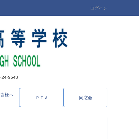
ログイン
4-9543
の皆様へ
ＰＴＡ
同窓会