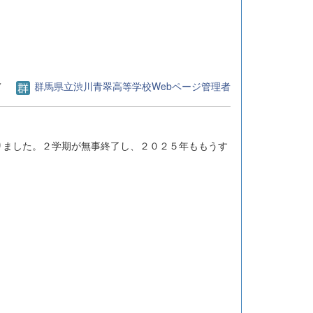
7
群馬県立渋川青翠高等学校Webページ管理者
りました。２学期が無事終了し、２０２５年ももうす