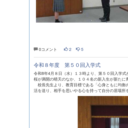
0コメント
2
5
令和８年度 第５０回入学式
令和8年4月８日（水）１３時より、第５０回入学式
桜が満開の晴天のなか、１０４名の新入生が新たに
校長先生より、教育目標である「心身ともに均衡の
活を送り、相手を思いやる心を持って自分の居場所