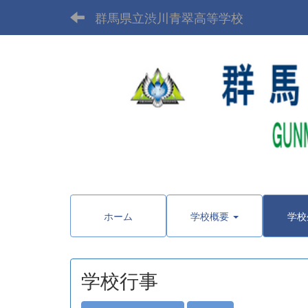
群馬県立渋川青翠高等学校
〒377-
ホーム
学校概要
学校
学校行事