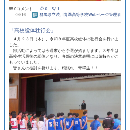
0コメント
0
1
04/16
群馬県立渋川青翠高等学校Webページ管理者
「高校総体壮行会」
４月２３日（木）、令和８年度高校総体の壮行会を行いま
した。
部活動によっては今週末から予選が始まります。３年生は
高校生活最後の総体となり、各部の決意表明には気持ちがこ
もっていました。
皆さんの検討を祈ります。頑張れ！青翠生！！