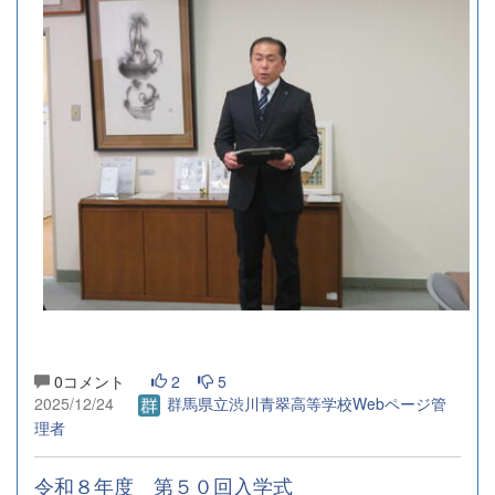
0コメント
2
5
2025/12/24
群馬県立渋川青翠高等学校Webページ管
理者
令和８年度 第５０回入学式