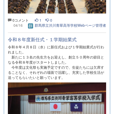
0コメント
1
0
04/16
群馬県立渋川青翠高等学校Webページ管理者
令和８年度新任式・１学期始業式
令和８年４月８日（水）に新任式および１学期始業式が行わ
れました。
新たに１３名の先生方をお迎えし、創立５０周年の節目と
なる令和８年度がスタートしました。
今年度は文化祭も実施予定ですので、生徒たちには欠席す
ることなく、それぞれの場面で活躍し、充実した学校生活が
送ってもらいたいと願っています。