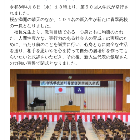
令和8年4月８日（水）１３時より、第５０回入学式が挙行さ
れました。
桜が満開の晴天のなか、１０４名の新入生が新たに青翠高校
の一員となりました。
校長先生より、教育目標である「心身ともに均衡のとれ
た、人間性豊かな、実行力のある社会人の育成」の実現のた
めに、当たり前のことを誠実に行い、心身ともに健全な生活
を送り、相手を思いやる心を持って自分の居場所を作っても
らいたいと式辞をいただき、その後、新入生代表の飯塚さん
の力強い宣誓で閉式となりました。