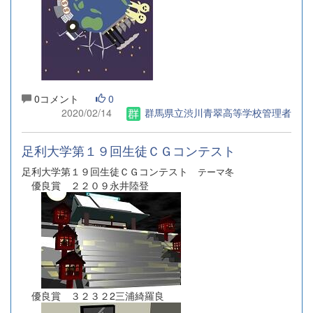
0コメント
0
2020/02/14
群馬県立渋川青翠高等学校管理者
足利大学第１９回生徒ＣＧコンテスト
足利大学第１９回生徒ＣＧコンテスト
テーマ冬
優良賞 ２２０９永井陸登
優良賞 ３２３２2三浦綺羅良