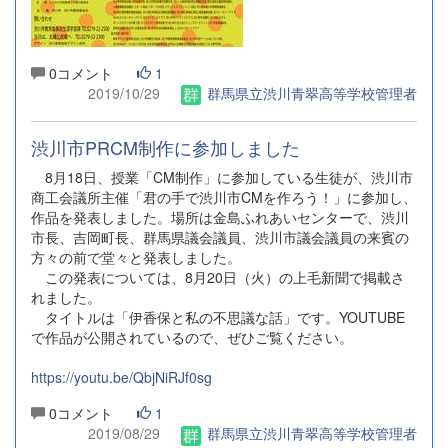
0コメント
1
2019/10/29
群馬県立渋川青翠高等学校管理者
渋川市PRCM制作に参加しました
8月18日、授業「CM制作」に参加している生徒が、渋川市
商工会議所主催「君の手で渋川市CMを作ろう！」に参加し、
作品を発表しました。場所は金島ふれあいセンターで、渋川
市長、吉岡町長、群馬県議会議員、渋川市議会議員の来賓の
方々の前で堂々と発表しました。
この発表については、8月20日（火）の上毛新聞で掲載さ
れました。
タイトルは「伊香保と私の不思議な話」です。YOUTUBE
で作品が公開されているので、ぜひご覧ください。
https://youtu.be/QbjNiRJf0sg
0コメント
1
2019/08/29
群馬県立渋川青翠高等学校管理者