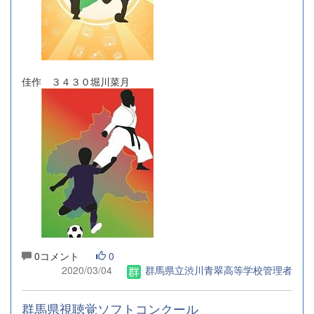
佳作 ３４３０堀川菜月
0コメント
0
2020/03/04
群馬県立渋川青翠高等学校管理者
群馬県視聴覚ソフトコンクール