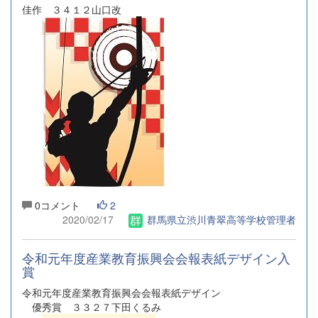
佳作 ３４１２山口改
0コメント
2
2020/02/17
群馬県立渋川青翠高等学校管理者
令和元年度産業教育振興会会報表紙デザイン入
賞
令和元年度産業教育振興会会報表紙デザイン
優秀賞 ３３２７下田くるみ