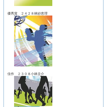
優秀賞 ２４２８林紗恵理
佳作 ２３０８小林圭介