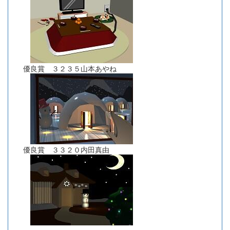
優良賞 ３２３５山本あやね
優良賞 ３３２０内田真由