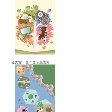
優秀賞 ２４２９原雪月