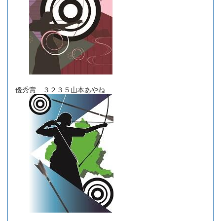
優秀賞 ３２３５山本あやね