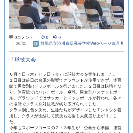
0コメント
0
0
06/25
群馬県立渋川青翠高等学校Webページ管理者
「球技大会」
６月４日（木）と５日（金）に球技大会を実施しました。
１日目は前日の台風の影響でグラウンドが使用できず、体育
館で男女別のドッジボールを行いました。２日目は快晴とな
り、体育館ではバレーボール、卓球、男女別バスケットボー
ル、グラウンドではサッカーとドッジボールが行われ、各々
の場所でクラス別対抗戦が繰り広げられました。
クラス別に色を決め、生徒たちがデザインしたＴシャツを着
用し、クラスが団結して競技も応援も大変盛り上がりまし
た。
今年もスポーツコースの２・３年生が、企画から準備、運営