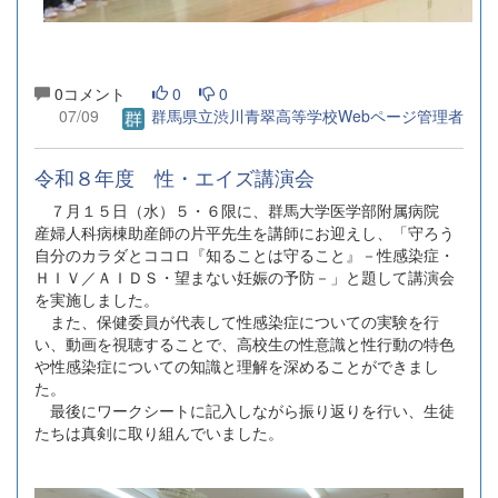
0コメント
0
0
07/09
群馬県立渋川青翠高等学校Webページ管理者
令和８年度 性・エイズ講演会
７月１５日（水）５・６限に、群馬大学医学部附属病院
産婦人科病棟助産師の片平先生を講師にお迎えし、「守ろう
自分のカラダとココロ『知ることは守ること』－性感染症・
ＨＩＶ／ＡＩＤＳ・望まない妊娠の予防－」と題して講演会
を実施しました。
また、保健委員が代表して性感染症についての実験を行
い、動画を視聴することで、高校生の性意識と性行動の特色
や性感染症についての知識と理解を深めることができまし
た。
最後にワークシートに記入しながら振り返りを行い、生徒
たちは真剣に取り組んでいました。