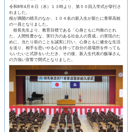
令和8年4月８日（水）１３時より、第５０回入学式が挙行さ
れました。
桜が満開の晴天のなか、１０４名の新入生が新たに青翠高校
の一員となりました。
校長先生より、教育目標である「心身ともに均衡のとれ
た、人間性豊かな、実行力のある社会人の育成」の実現のた
めに、当たり前のことを誠実に行い、心身ともに健全な生活
を送り、相手を思いやる心を持って自分の居場所を作っても
らいたいと式辞をいただき、その後、新入生代表の飯塚さん
の力強い宣誓で閉式となりました。