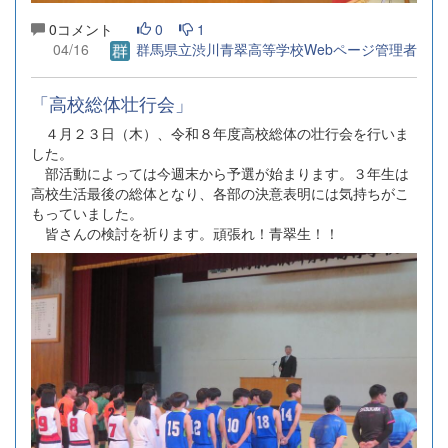
0コメント
0
1
04/16
群馬県立渋川青翠高等学校Webページ管理者
「高校総体壮行会」
４月２３日（木）、令和８年度高校総体の壮行会を行いま
した。
部活動によっては今週末から予選が始まります。３年生は
高校生活最後の総体となり、各部の決意表明には気持ちがこ
もっていました。
皆さんの検討を祈ります。頑張れ！青翠生！！