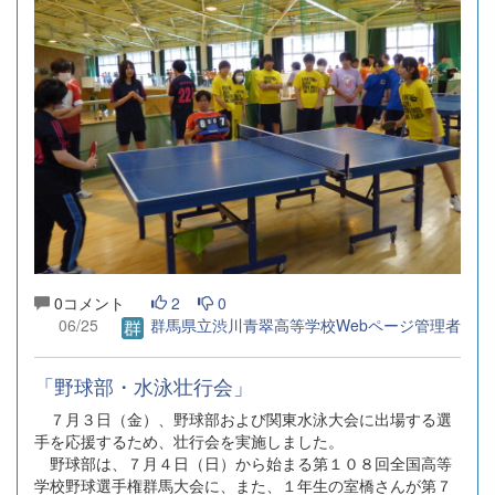
0コメント
2
0
06/25
群馬県立渋川青翠高等学校Webページ管理者
「野球部・水泳壮行会」
７月３日（金）、野球部および関東水泳大会に出場する選
手を応援するため、壮行会を実施しました。
野球部は、７月４日（日）から始まる第１０８回全国高等
学校野球選手権群馬大会に、また、１年生の室橋さんが第７