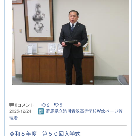
0コメント
2
5
2025/12/24
群馬県立渋川青翠高等学校Webページ管
理者
令和８年度 第５０回入学式