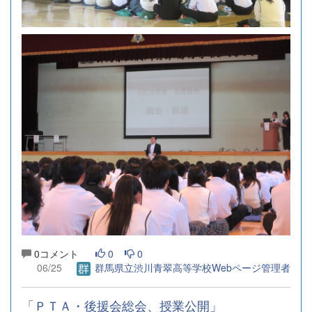
0コメント
0
0
06/25
群馬県立渋川青翠高等学校Webページ管理者
「ＰＴＡ・後援会総会、授業公開」