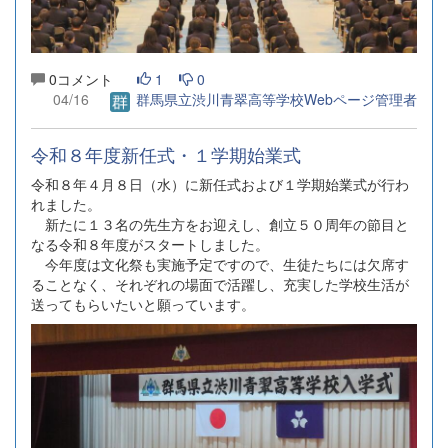
0コメント
1
0
04/16
群馬県立渋川青翠高等学校Webページ管理者
令和８年度新任式・１学期始業式
令和８年４月８日（水）に新任式および１学期始業式が行わ
れました。
新たに１３名の先生方をお迎えし、創立５０周年の節目と
なる令和８年度がスタートしました。
今年度は文化祭も実施予定ですので、生徒たちには欠席す
ることなく、それぞれの場面で活躍し、充実した学校生活が
送ってもらいたいと願っています。