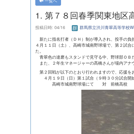
一覧へ
1. 第７８回春季関東地
投稿日時: 04/16
群馬県立渋川青翠高等学校W
新たに指名打者（ＤＨ）制が導入され、投手の負担
４月１１日（土）、高崎市城南野球場で、第２試合
た。
青翠色の達磨もスタンドで見守る中、野球部ＯＢた
また、２年生マネージャーの髙橋さんが場内アナ
第２回戦が以下のとおり行われますので、応援を
４月１９日（日）第１試合（９時３０分試合開
高崎市城南野球場にて 対 前橋高校