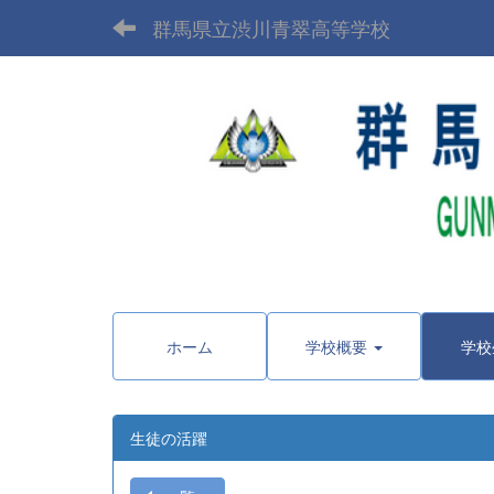
群馬県立渋川青翠高等学校
〒377-
ホーム
学校概要
学校
生徒の活躍