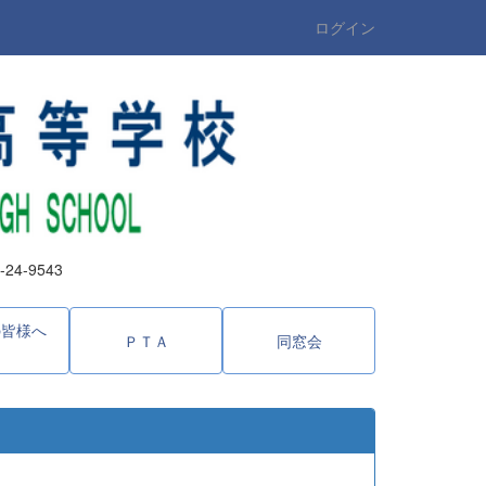
ログイン
4-9543
の皆様へ
ＰＴＡ
同窓会