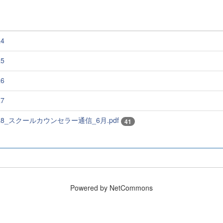
4
5
6
7
R8_スクールカウンセラー通信_6月.pdf
41
Powered by NetCommons