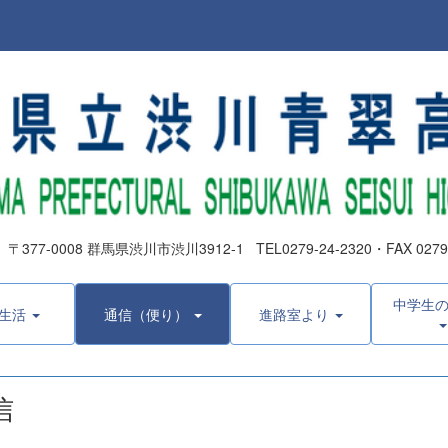
0008 群馬県渋川市渋川3912-1 TEL0279-24-2320・FAX 0279-2
中学生
生活
通信（便り）
進路室より
信