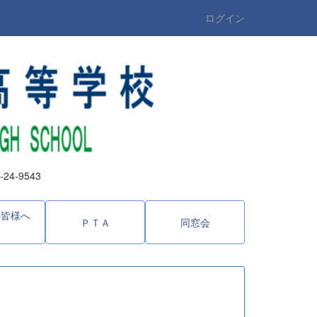
ログイン
4-9543
の皆様へ
ＰＴＡ
同窓会