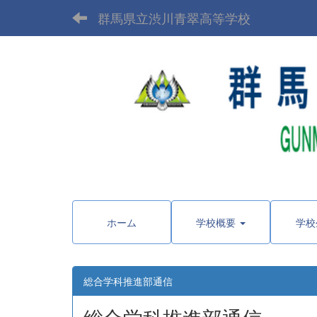
群馬県立渋川青翠高等学校
〒377-
ホーム
学校概要
学校
総合学科推進部通信