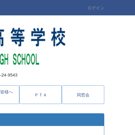
ログイン
4-9543
の皆様へ
ＰＴＡ
同窓会