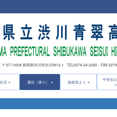
0008 群馬県渋川市渋川3912-1 TEL0279-24-2320・FAX 0279-2
中学生
生活
通信（便り）
進路室より