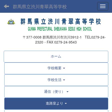
群馬県立渋川青翠高等学校
Toggl
〒377-0008 群馬県渋川市渋川3912-1 TEL0279-24-
2320・FAX 0279-24-9543
ホーム
学校概要
学校生活
通信（便り）
進路室より