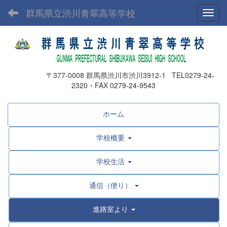
群馬県立渋川青翠高等学校
Toggl
〒377-0008 群馬県渋川市渋川3912-1 TEL0279-24-
2320・FAX 0279-24-9543
ホーム
学校概要
学校生活
通信（便り）
進路室より