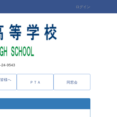
ログイン
4-9543
の皆様へ
ＰＴＡ
同窓会