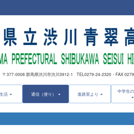
0008 群馬県渋川市渋川3912-1 TEL0279-24-2320・FAX 0279-2
中学生
生活
通信（便り）
進路室より