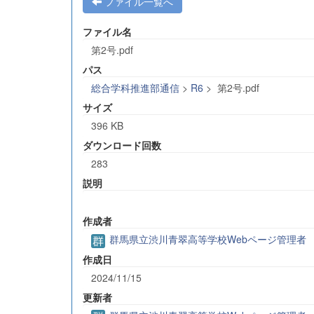
ファイル一覧へ
ファイル名
第2号.pdf
パス
総合学科推進部通信
>
R6
>
第2号.pdf
サイズ
396 KB
ダウンロード回数
283
説明
作成者
群馬県立渋川青翠高等学校Webページ管理者
作成日
2024/11/15
更新者