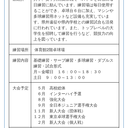
日練習に励んでいます。練習場は毎日使用す
ることができ、卓球台６台に加え、マシンや
多球練習用ネットなど設備も充実していま
す。県外遠征や県内学校との練習試合も活発
に行われています。また、トップレベルの大
学生を招聘して練習を行うなど、競技力の向
上を図っています。
練習場所
体育館2階卓球場
練習内容
基礎練習・サーブ練習・多球練習・ダブルス
練習・試合形式
月～金曜日 １６：００～１８：３０
土日 ９：００～１３：００
大会予定
５月 高校総体
６月 インターハイ予選
８月 強化大会
９月 全日本ジュニア選手権大会
１１月 新人大会（団体戦）
１２月 東京卓球選手権大会
２月 新人大会（個人戦）