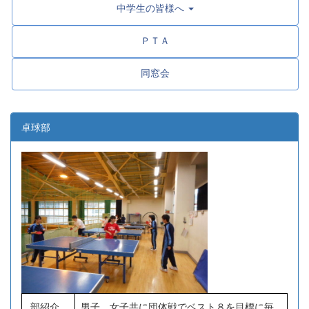
中学生の皆様へ
ＰＴＡ
同窓会
卓球部
部紹介
男子、女子共に団体戦でベスト８を目標に毎