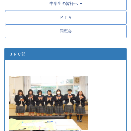
中学生の皆様へ
ＰＴＡ
同窓会
ＪＲＣ部