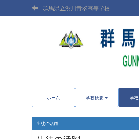
群馬県立渋川青翠高等学校
〒377-
ホーム
学校概要
学校
生徒の活躍