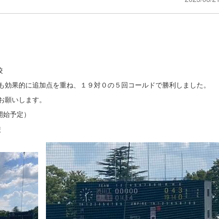
校
も効果的に追加点を重ね、１９対０の５回コールドで勝利しました。
お願いします。
開始予定）
校