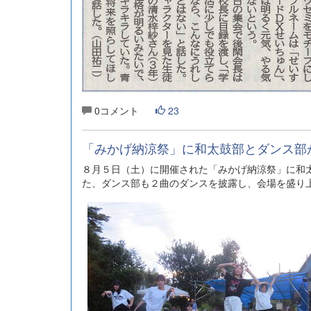
0コメント
23
「みかげ納涼祭」に和太鼓部とダンス部
８月５日（土）に開催された「みかげ納涼祭」に和
た、ダンス部も２曲のダンスを披露し、会場を盛り