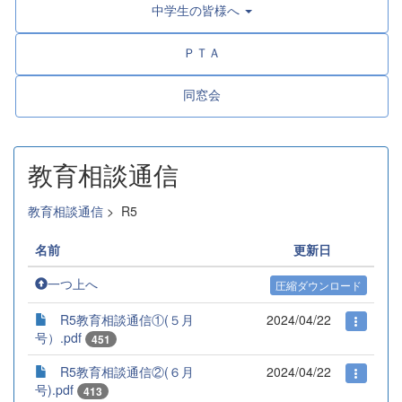
中学生の皆様へ
ＰＴＡ
同窓会
教育相談通信
教育相談通信
>
R5
名前
更新日
一つ上へ
圧縮ダウンロード
R5教育相談通信①(５月
2024/04/22
号）.pdf
451
R5教育相談通信②(６月
2024/04/22
号).pdf
413